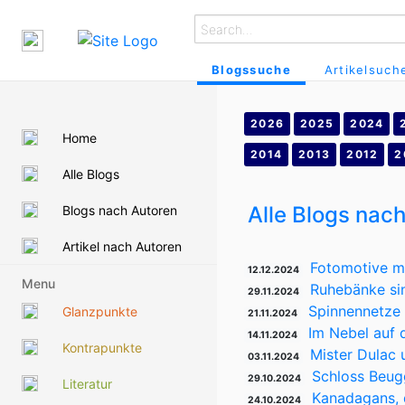
Blogssuche
Artikelsuch
2026
2025
2024
Home
2014
2013
2012
2
Alle Blogs
Alle Blogs nac
Blogs nach Autoren
Artikel nach Autoren
Fotomotive m
12.12.2024
Menu
Ruhebänke sin
29.11.2024
Spinnennetze 
Glanzpunkte
21.11.2024
Im Nebel auf
14.11.2024
Kontrapunkte
Mister Dulac
03.11.2024
Schloss Beug
29.10.2024
Literatur
Kanadagans, 
24.10.2024