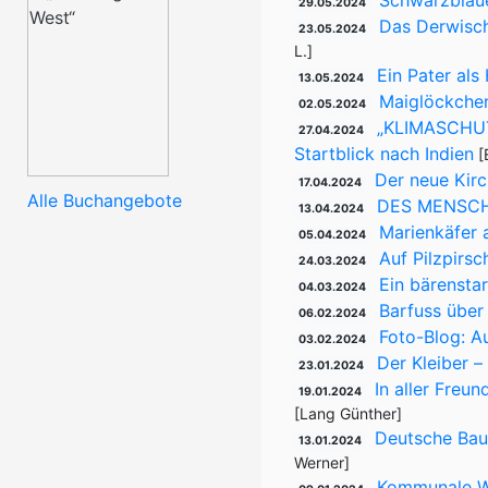
Schwarzblau
29.05.2024
Das Derwisch
23.05.2024
L.]
Ein Pater al
13.05.2024
Maiglöckchen
02.05.2024
„KLIMASCHUT
27.04.2024
Startblick nach Indien
[
Der neue Kir
17.04.2024
Alle Buchangebote
DES MENSCH
13.04.2024
Marienkäfer 
05.04.2024
Auf Pilzpirsc
24.03.2024
Ein bärensta
04.03.2024
Barfuss über
06.02.2024
Foto-Blog: A
03.02.2024
Der Kleiber –
23.01.2024
In aller Freu
19.01.2024
[Lang Günther]
Deutsche Bau
13.01.2024
Werner]
Kommunale Wa