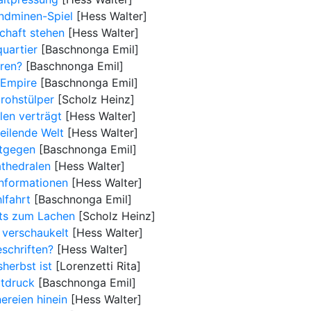
ndminen-Spiel
[Hess Walter]
schaft stehen
[Hess Walter]
uartier
[Baschnonga Emil]
oren?
[Baschnonga Emil]
 Empire
[Baschnonga Emil]
rohstülper
[Scholz Heinz]
len verträgt
[Hess Walter]
heilende Welt
[Hess Walter]
tgegen
[Baschnonga Emil]
athedralen
[Hess Walter]
informationen
[Hess Walter]
lfahrt
[Baschnonga Emil]
hts zum Lachen
[Scholz Heinz]
 verschaukelt
[Hess Walter]
schriften?
[Hess Walter]
herbst ist
[Lorenzetti Rita]
itdruck
[Baschnonga Emil]
nereien hinein
[Hess Walter]