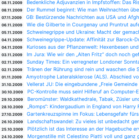
Bedenkliche Adjuvanzien in Impfstoffen: Das Ris
08.11.2009
Der Rummel beginnt: Wie man Weihnachten übe
08.11.2009
GB: Bestürzende Nachrichten aus USA und Afgh
07.11.2009
Wie die Gilberte in Courgenay und Pruntrut auf
06.11.2009
Schweinegrippe und Ukraine: Macht der gemach
05.11.2009
Schweinegrippe-Update: Affinität zur Barock-
04.11.2009
Kurioses aus der Pflanzenwelt: Hexenbesen un
04.11.2009
Im Jura: Wie wir den „Alten Fritz“ doch noch g
03.11.2009
Sunday Times: Ein verregneter Londoner Sonnt
02.11.2009
Tränen der Rührung sind rein und waschen die 
02.11.2009
Amyotrophe Lateralsklerose (ALS). Abschied vo
01.11.2009
Vellerat JU: Die eingebundene „Freie Gemeinde
31.10.2009
PC-Kontrolle muss sein! Hilferuf an Computer-
30.10.2009
Beromünster: Waldkathedrale, Tabak, Züsler un
29.10.2009
„Romps“: Kindergaudium in England von Harry F
28.10.2009
Gartenkreuzspinne im Fokus: Lebensgefahr für
27.10.2009
Landschaftswandel: Zu vieles ist unbedacht g
26.10.2009
Plötzlich ist das Interesse an der Hagebuche e
25.10.2009
Morgenstille mit Celestino Piatti voll und ganz
24.10.2009