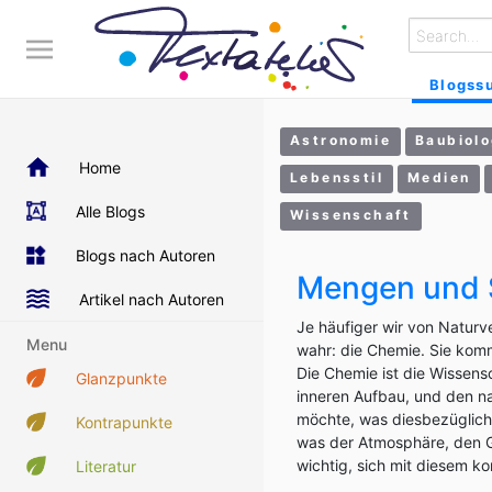
Blogss
Astronomie
Baubiolo
Home
Lebensstil
Medien
Alle Blogs
Wissenschaft
Blogs nach Autoren
Mengen und S
Artikel nach Autoren
Je häufiger wir von Natur
Menu
wahr: die Chemie. Sie kommt
Die Chemie ist die Wissen
Glanzpunkte
inneren Aufbau, und den n
möchte, was diesbezüglich 
Kontrapunkte
was der Atmosphäre, den Ge
wichtig, sich mit diesem k
Literatur