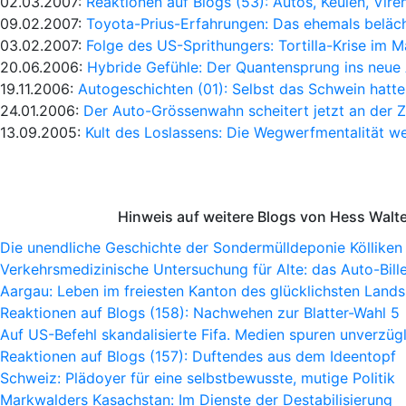
02.03.2007:
Reaktionen auf Blogs (53): Autos, Keulen, Vire
09.02.2007:
Toyota-Prius-Erfahrungen: Das ehemals beläch
03.02.2007:
Folge des US-Sprithungers: Tortilla-Krise im 
20.06.2006:
Hybride Gefühle: Der Quantensprung ins neue 
19.11.2006:
Autogeschichten (01): Selbst das Schwein hatt
24.01.2006:
Der Auto-Grössenwahn scheitert jetzt an der 
13.09.2005:
Kult des Loslassens: Die Wegwerfmentalität 
Hinweis auf weitere Blogs von Hess Walt
Die unendliche Geschichte der Sondermülldeponie Kölliken
Verkehrsmedizinische Untersuchung für Alte: das Auto-Bille
Aargau: Leben im freiesten Kanton des glücklichsten Lands
Reaktionen auf Blogs (158): Nachwehen zur Blatter-Wahl 5
Auf US-Befehl skandalisierte Fifa. Medien spuren unverzügl
Reaktionen auf Blogs (157): Duftendes aus dem Ideentopf
Schweiz: Plädoyer für eine selbstbewusste, mutige Politik
Markwalders Kasachstan: Im Dienste der Destabilisierung