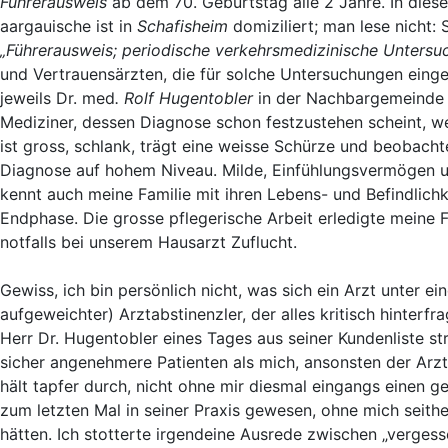
Führerausweis
ab dem 70. Geburtstag alle 2 Jahre. In dies
aargauische ist in
Schafisheim
domiziliert; man lese nicht:
„Führerausweis; periodische verkehrsmedizinische Untersu
und Vertrauensärzten, die für solche Untersuchungen eingeri
jeweils Dr. med
. Rolf Hugentobler
in der Nachbargemeinde K
Mediziner, dessen Diagnose schon festzustehen scheint, w
ist gross, schlank, trägt eine weisse Schürze und beobacht
Diagnose auf hohem Niveau. Milde, Einfühlungsvermögen un
kennt auch meine Familie mit ihren Lebens- und Befindlichk
Endphase. Die grosse pflegerische Arbeit erledigte meine 
notfalls bei unserem Hausarzt Zuflucht.
Gewiss, ich bin persönlich nicht, was sich ein Arzt unter e
aufgeweichter) Arztabstinenzler, der alles kritisch hinter
Herr Dr. Hugentobler eines Tages aus seiner Kundenliste st
sicher angenehmere Patienten als mich, ansonsten der Arz
hält tapfer durch, nicht ohne mir diesmal eingangs einen ge
zum letzten Mal in seiner Praxis gewesen, ohne mich seith
hätten. Ich stotterte irgendeine Ausrede zwischen „verges