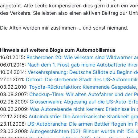
angetönt. Alte Leute kompensieren dies gern durch ein vor
des Verkehrs. Sie leisten also einen aktiven Beitrag zur Unf
Die Alten werden mir zustimmen … und sonst niemand.
Hinweis auf weitere Blogs zum Automobilismus
16.01.2015:
Recherchen 20: Wie wirksam sind Wildwarner 
06.01.2015:
Nach dem 1. Frost gab meine Autobatterie ihren
10.04.2014:
Verkehrsplanung: Deutsche Städte zu Beginn 
27.01.2011:
Detroit: Die sterbende Stadt des US-Automobil
03.02.2010:
Toyota-Rückrufaktion: Klemmende Gaspedale,
03.08.2007:
Checkup-Time: Wir alten Autofahrer und der Pr
02.06.2009:
Grössenwahn: Abgesang auf die US-Auto-Erfo
08.02.2009:
Was Autoreisende nicht kennen: Erlebnisse in 
22.12.2008:
Autoindustrie: Die Amerikanische Krankheit gra
23.11.2008:
US-Autobranche: Die armen Bettler flogen im Pr
23.03.2008:
Autogeschichten (02): Blinder wurde mit 154 k