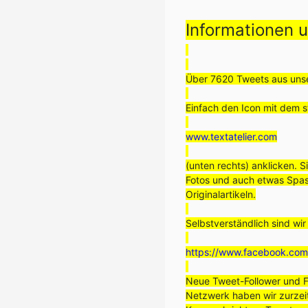
Informationen 
Über 7620 Tweets aus unse
Einfach den Icon mit dem st
www.textatelier.com
(unten rechts) anklicken. S
Fotos und auch etwas Spas
Originalartikeln.
Selbstverständlich sind wi
https://www.facebook.com/
Neue Tweet-Follower und F
Netzwerk haben wir zurzei