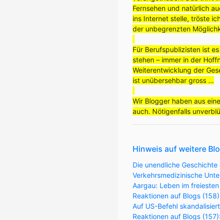
Fernsehen und natürlich au
ins Internet stelle, tröste
der unbegrenzten Möglichke
Für Berufspublizisten ist e
stehen – immer in der Hoffn
Weiterentwicklung der Gese
ist unübersehbar gross …
Wir Blogger haben aus ein
auch. Nötigenfalls unverbl
Hinweis auf weitere Bl
Die unendliche Geschichte 
Verkehrsmedizinische Unter
Aargau: Leben im freiesten
Reaktionen auf Blogs (158)
Auf US-Befehl skandalisier
Reaktionen auf Blogs (157