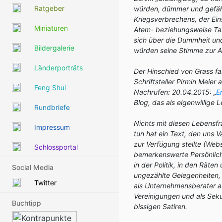
Ratgeber
würden, dümmer und gefährl
Kriegsverbrechens, der Ein
Miniaturen
Atem- beziehungsweise Tab
sich über die Dummheit und
Bildergalerie
würden seine Stimme zur Au
Länderporträts
Der Hinschied von Grass fa
Schriftsteller Pirmin Meier
Feng Shui
Nachrufen: 20.04.2015: „
E
Blog, das als eigenwillige 
Rundbriefe
Nichts mit diesen Lebensfr
Impressum
tun hat ein Text, den uns Va
zur Verfügung stellte (Web
Schlossportal
bemerkenswerte Persönlich
in der Politik, in den Räte
Social Media
ungezählte Gelegenheiten, 
Twitter
als Unternehmensberater ab
Vereinigungen und als Seku
Buchtipp
bissigen Satiren
.