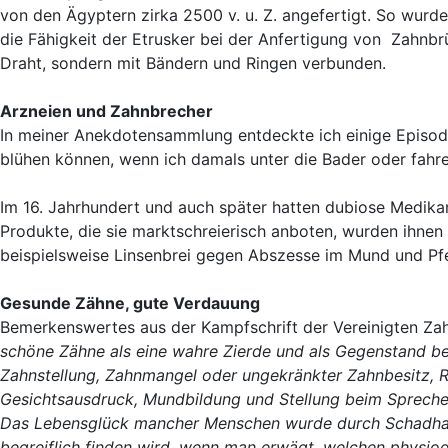
von den Ägyptern zirka 2500 v. u. Z. angefertigt. So wurd
die Fähigkeit der Etrusker bei der Anfertigung von Zahnb
Draht, sondern mit Bändern und Ringen verbunden.
Arzneien und Zahnbrecher
In meiner Anekdotensammlung entdeckte ich einige Episode
blühen können, wenn ich damals unter die Bader oder fahr
Im 16. Jahrhundert und auch später hatten dubiose Medik
Produkte, die sie marktschreierisch anboten, wurden ihnen
beispielsweise Linsenbrei gegen Abszesse im Mund und Pf
Gesunde Zähne, gute Verdauung
Bemerkenswertes aus der Kampfschrift der Vereinigten Zah
schöne Zähne als eine wahre Zierde und als Gegenstand be
Zahnstellung, Zahnmangel oder ungekränkter Zahnbesitz, Re
Gesichtsausdruck, Mundbildung und Stellung beim Spreche
Das Lebensglück mancher Menschen wurde durch Schadhaft
begreiflich finden wird, wenn man erwägt, welchen physio