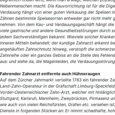
Nebenmenschen macht. Die Kauvorrichtung ist für die Diges
Verdauung hängt von einer guten Verkauung der Speisen im
Zähnen bestimmte Speisesorten entweder gar nicht mehr ge
nehmen. Von dem Kau- und Verdauungsgeschäft hängt die B
viele gastrische und andere Gesundheitsstörungen durch s
jedem Sachverständigen bekannt. Wieviele solcher Kranke
inneren Mitteln behandelt; der kundige Zahnarzt erkennt b
angehäuften Zahnschmutz hinweg, verstopft die schmerzen
Zahnreihe oder ein ganzes Gebiss an die Stelle des Fehlen
aus: und siehe da, die Magenleiden, die Verdauungsstöru
Fahrender Zahnarzt entfernte auch Hühneraugen
Auf dem Zürcher Jahrmarkt verteilte 1783 ein fahrender Za
Land-Zahn-Operateur in der Grafschaft Limburg-Speckfeld
Vorder-Oesterreichischer Zahn-Arzt, welcher mit hinlänglic
Stuttgard, Karlsruh, Mannheim, Zweybrücken, Pirmasenz u
wie auch von vielen Reichsfürsten, Grafen etc. versehen is
Dienste in folgenden Stücken an: Er nimmt schadhafte, ho