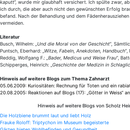
kaputt“,
wurde mir glaubhaft versichert. Ich spülte zwar, 
ich durch, die aber auch nicht den gewünschten Erfolg bra
befand. Nach der Behandlung und dem Fädenherausziehen s
vermeiden.
Literatur
Busch, Wilhelm:
„Und die Moral von der Geschicht“
, Sämtli
Puntsch, Eberhard:
„Witze, Fabeln, Anekdoten, Handbuch“
,
Reddig, Wolfgang F.:
„Bader, Medicus und Weise Frau“
, Bat
Schipperges, Heinrich: „
Geschichte der Medizin in Schlaglic
Hinweis auf weitere Blogs zum Thema Zahnarzt
05.06.2009:
Kuriositäten: Rechnung für Toten und ein rabia
20.08.2005:
Reaktionen auf Blogs (17): „Götter in Weiss“ 
Hinweis auf weitere Blogs von Scholz He
Die Holzbiene brummt laut und liebt Holz
Frauke Roloff: Triptychon im Museum begeisterte
Gärten bieten Wohlbefinden und Gesundheit