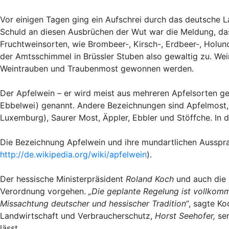
Vor einigen Tagen ging ein Aufschrei durch das deutsche La
Schuld an diesen Ausbrüchen der Wut war die Meldung, da
Fruchtweinsorten, wie Brombeer-, Kirsch-, Erdbeer-, Holun
der Amtsschimmel in Brüssler Stuben also gewaltig zu. Wein
Weintrauben und Traubenmost gewonnen werden.
Der Apfelwein – er wird meist aus mehreren Apfelsorten ge
Ebbelwei) genannt. Andere Bezeichnungen sind Apfelmost, Vi
Luxemburg), Saurer Most, Äppler, Ebbler und Stöffche. In 
Die Bezeichnung Apfelwein und ihre mundartlichen Aussprac
http://de.wikipedia.org/wiki/apfelwein
).
Der hessische Ministerpräsident
Roland Koch
und auch die
Verordnung vorgehen.
„Die geplante Regelung ist vollkomm
Missachtung deutscher und hessischer Tradition“
, sagte Ko
Landwirtschaft und Verbraucherschutz,
Horst Seehofer,
sen
lässt.