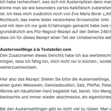
Ich habe recherchiert, was sich mit Austernpilzen denn mac
könne man sie wie besonders zartes Kalbfleisch zubereiten
ist. Ich liess mich zusätzlich noch von
Eva Maria Borer
(„Al
Kochbuch, das meine leider verstorbene Grossmutter (inkl
und mit dem ich nur gute Erfahrungen gemacht habe (wie nat
grundsätzlich ans Pilz-Ragout-Rezept auf den Seiten 246/47
dass ich für dieses Rezept einen Teil der Urheberrechte se
Austernseitlinge à la Textatelier.com
Den Zusatznamen dieses Gerichts habe ich aus werbetechn
mögen, dass ich fähig bin, mich nicht nur in küchen-, son
weiterzuentwickeln.
Hier also das Rezept: Stellen Sie bitte die Austernseitlinge
einen guten Weisswein, Gemüsebouillon, Salz, Pfeffer, Peter
Wonne am häusllichen Herd begleitet hat, bereit. Von Menge
beobachte und immer wieder abschmecke, ein eigentliches
Bei den Austernseitlingen gibt es nicht viel zu rüsten. Man