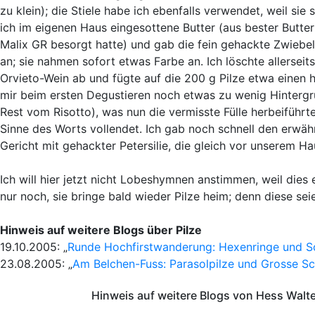
zu klein); die Stiele habe ich ebenfalls verwendet, weil si
ich im eigenen Haus eingesottene Butter (aus bester Butt
Malix GR besorgt hatte) und gab die fein gehackte Zwiebel 
an; sie nahmen sofort etwas Farbe an. Ich löschte allerseit
Orvieto-Wein ab und fügte auf die 200 g Pilze etwa einen 
mir beim ersten Degustieren noch etwas zu wenig Hinterg
Rest vom Risotto), was nun die vermisste Fülle herbeiführte
Sinne des Worts vollendet. Ich gab noch schnell den erwäh
Gericht mit gehackter Petersilie, die gleich vor unserem Ha
Ich will hier jetzt nicht Lobeshymnen anstimmen, weil dies
nur noch, sie bringe bald wieder Pilze heim; denn diese sei
Hinweis auf weitere Blogs über Pilze
19.10.2005: „
Runde Hochfirstwanderung: Hexenringe und S
23.08.2005: „
Am Belchen-Fuss: Parasolpilze und Grosse Sc
Hinweis auf weitere Blogs von Hess Walt