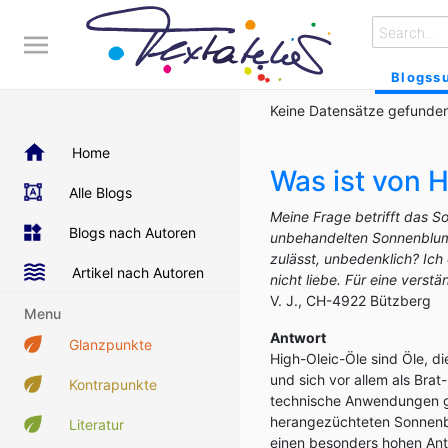
Blogss
Keine Datensätze gefunden
Home
Was ist von 
Alle Blogs
Meine Frage betrifft das S
Blogs nach Autoren
unbehandelten Sonnenblume
zulässt, unbedenklich? Ic
Artikel nach Autoren
nicht liebe. Für eine verst
V. J., CH-4922 Bützberg
Menu
Antwort
Glanzpunkte
High-Oleic-Öle sind Öle, d
und sich vor allem als Brat
Kontrapunkte
technische Anwendungen gut
herangezüchteten Sonnenbl
Literatur
einen besonders hohen Ant