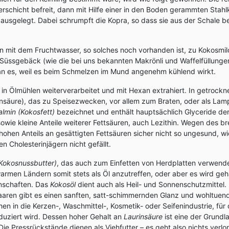
rschicht befreit, dann mit Hilfe einer in den Boden gerammten Stahlk
ausgelegt. Dabei schrumpft die Kopra, so dass sie aus der Schale b
mit dem Fruchtwasser, so solches noch vorhanden ist, zu Kokosmil
es Süssgebäck (wie die bei uns bekannten Makrönli und Waffelfüllunge
n es, weil es beim Schmelzen im Mund angenehm kühlend wirkt.
 in Ölmühlen weiterverarbeitet und mit Hexan extrahiert. In getrockn
tinsäure), das zu Speisezwecken, vor allem zum Braten, oder als La
almin (Kokosfett)
bezeichnet und enthält hauptsächlich Glyceride der 
owie kleine Anteile weiterer Fettsäuren, auch Lezithin. Wegen des br
hohen Anteils an gesättigten Fettsäuren sicher nicht so ungesund, wi
 Cholesterinjägern nicht gefällt.
 Kokosnussbutter)
, das auch zum Einfetten von Herdplatten verwende
warmen Ländern somit stets als Öl anzutreffen, oder aber es wird gehä
nschaften. Das
Kokosöl
dient auch als Heil- und Sonnenschutzmittel. 
ren gibt es einen sanften, satt-schimmernden Glanz und wohltuend
 in die Kerzen-, Waschmittel-, Kosmetik- oder Seifenindustrie, für 
oduziert wird. Dessen hoher Gehalt an
Laurinsäure
ist eine der Grundl
Die Pressrückstände dienen als Viehfutter – es geht also nichts verlo