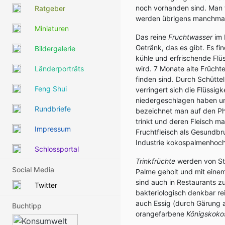
noch vorhanden sind. Man fü
Ratgeber
werden übrigens manchmal a
Miniaturen
Das reine
Fruchtwasser
im 
Getränk, das es gibt. Es fin
Bildergalerie
kühle und erfrischende Flü
Länderporträts
wird. 7 Monate alte Frücht
finden sind. Durch Schütte
Feng Shui
verringert sich die Flüssig
niedergeschlagen haben un
Rundbriefe
bezeichnet man auf den Ph
trinkt und deren Fleisch ma
Impressum
Fruchtfleisch als Gesundb
Industrie kokospalmenhoch
Schlossportal
Trinkfrüchte
werden von Str
Social Media
Palme geholt und mit eine
sind auch in Restaurants z
Twitter
bakteriologisch denkbar re
auch Essig (durch Gärung a
Buchtipp
orangefarbene
Königskokos