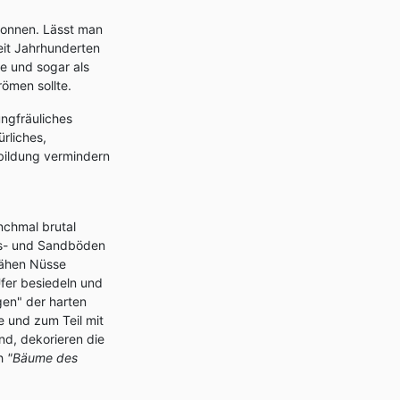
wonnen. Lässt man
eit Jahrhunderten
fe und sogar als
römen sollte.
ungfräuliches
rliches,
bildung vermindern
nchmal brutal
gs- und Sandböden
zähen Nüsse
Ufer besiedeln und
en" der harten
e und zum Teil mit
d, dekorieren die
ch
"Bäume des