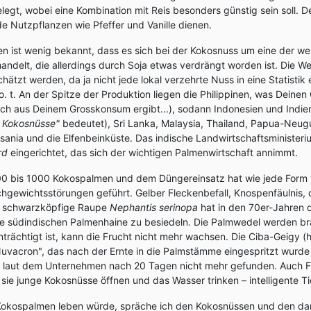
egt, wobei eine Kombination mit Reis besonders günstig sein soll. 
de Nutzpflanzen wie Pfeffer und Vanille dienen.
en ist wenig bekannt, dass es sich bei der Kokosnuss um eine der wel
andelt, die allerdings durch Soja etwas verdrängt worden ist. Die We
tzt werden, da ja nicht jede lokal verzehrte Nuss in eine Statistik ei
o. t. An der Spitze der Produktion liegen die Philippinen, was Dein
ich aus Deinem Grosskonsum ergibt...), sodann Indonesien und Indien
 Kokosnüsse"
bedeutet), Sri Lanka, Malaysia, Thailand, Papua-Neug
nia und die Elfenbeinküste. Das indische Landwirtschaftsministeri
rd
eingerichtet, das sich der wichtigen Palmenwirtschaft annimmt.
0 bis 1000 Kokospalmen und dem Düngereinsatz hat wie jede Form
ichgewichtsstörungen geführt. Gelber Fleckenbefall, Knospenfäulnis,
e schwarzköpfige Raupe
Nephantis serinopa
hat in den 70er-Jahren 
e südindischen Palmenhaine zu besiedeln. Die Palmwedel werden bra
trächtigt ist, kann die Frucht nicht mehr wachsen. Die Ciba-Geigy (
Nuvacron", das nach der Ernte in die Palmstämme eingespritzt wurd
n laut dem Unternehmen nach 20 Tagen nicht mehr gefunden. Auch 
 sie junge Kokosnüsse öffnen und das Wasser trinken – intelligente Ti
 Kokospalmen leben würde, spräche ich den Kokosnüssen und den d