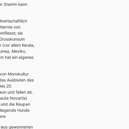
Der Stamm kann
twirtschaftlich
lternte von
nfliesst; sie
en Grosskonsum
 (vor allem Kerala,
uinea, Mexiko,
um hat ein eigenes
 von Monokultur
 das Ausbluten des
des 20.
un und fallen ab.
heute Novartis)
e und die Raupen
Fliegende Hunde
ere.
araus gewonnenen