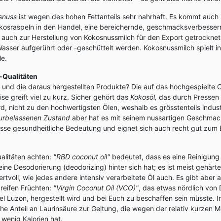
osnuss
ist wegen des hohen Fettanteils sehr nahrhaft. Es kommt auch 
okosraspeln in den Handel, eine bereichernde, geschmacksverbesser
 auch zur Herstellung von Kokosnussmilch für den Export getrocknet 
asser aufgerührt oder -geschüttelt werden. Kokosnussmilch spielt in
le.
-Qualitäten
und die daraus hergestellten Produkte? Die auf das hochgespielte C
se greift viel zu kurz. Sicher gehört das
Kokosöl,
das durch Pressen 
, nicht zu den hochwertigsten Ölen, weshalb es grösstenteils industr
urbelassenen Zustand
aber hat es mit seinem nussartigen Geschma
isse gesundheitliche Bedeutung und eignet sich auch recht gut zum 
alitäten achten:
"RBD coconut oil"
bedeutet, dass es eine Reinigung (
ine Desodorierung (deodorizing) hinter sich hat; es ist meist gehärtet
ertvoll, wie jedes andere intensiv verarbeitete Öl auch. Es gibt aber
 reifen Früchten:
"Virgin Coconut Oil (VCO)"
, das etwas nördlich von
el Luzon, hergestellt wird und bei Euch zu beschaffen sein müsste. 
e Anteil an Laurinsäure zur Geltung, die wegen der relativ kurzen M
wenig Kalorien hat.