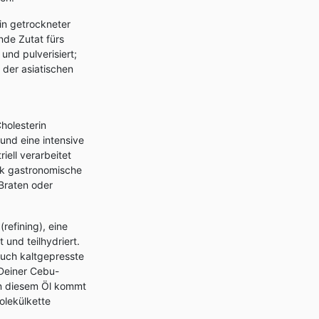
in getrockneter
nde Zutat fürs
und pulverisiert;
 der asiatischen
holesterin
und eine intensive
iell verarbeitet
ck gastronomische
Braten oder
refining), eine
 und teilhydriert.
 auch kaltgepresste
 Deiner Cebu-
In diesem Öl kommt
olekülkette