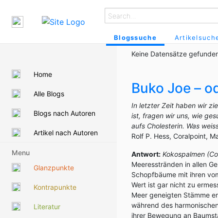
Blogssuche
Artikelsuch
Keine Datensätze gefunden
Home
Buko Joe – o
Alle Blogs
In letzter Zeit haben wir 
Blogs nach Autoren
ist, fragen wir uns, wie g
aufs Cholesterin. Was weiss
Artikel nach Autoren
Rolf P. Hess, Coralpoint, M
Menu
Antwort:
Kokospalmen (Coc
Meeresstränden in allen G
Glanzpunkte
Schopfbäume mit ihren vom
Wert ist gar nicht zu erme
Kontrapunkte
Meer geneigten Stämme emp
während des harmonischen,
Literatur
ihrer Bewegung an Baumstä