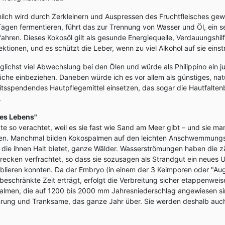
milch wird durch Zerkleinern und Auspressen des Fruchtfleisches ge
agen fermentieren, führt das zur Trennung von Wasser und Öl, ein s
ahren. Dieses Kokosöl gilt als gesunde Energiequelle, Verdauungshil
ktionen, und es schützt die Leber, wenn zu viel Alkohol auf sie einst
glichst viel Abwechslung bei den Ölen und würde als Philippino ein j
üche einbeziehen. Daneben würde ich es vor allem als günstiges, natü
itsspendendes Hautpflegemittel einsetzen, das sogar die Hautfalten
.
des Lebens"
te so verachtet, weil es sie fast wie Sand am Meer gibt – und sie ma
erden. Manchmal bilden Kokospalmen auf den leichten Anschwemmun
 die ihnen Halt bietet, ganze Wälder. Wasserströmungen haben die 
Strecken verfrachtet, so dass sie sozusagen als Strandgut ein neues 
lieren konnten. Da der Embryo (in einem der 3 Keimporen oder "Aug
beschränkte Zeit erträgt, erfolgt die Verbreitung sicher etappenweis
almen, die auf 1200 bis 2000 mm Jahresniederschlag angewiesen sin
hrung und Tranksame, das ganze Jahr über. Sie werden deshalb au