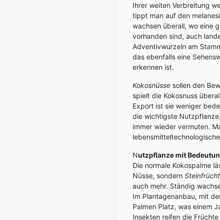
Ihrer weiten Verbreitung w
tippt man auf den melanesi
wachsen überall, wo eine g
vorhanden sind, auch lande
Adventivwurzeln am Stammf
das ebenfalls eine Sehenswü
erkennen ist.
Kokosnüsse
sollen den Bew
spielt die Kokosnuss überal
Export ist sie weniger bed
die wichtigste Nutzpflanze,
immer wieder vermuten. Man
lebensmitteltechnologisch
N
utzpflanze mit Bedeutu
Die normale Kokospalme läs
Nüsse, sondern
Steinfrüch
auch mehr. Ständig wachse
Im Plantagenanbau, mit de
Palmen Platz, was einem J
Insekten reifen die Früch