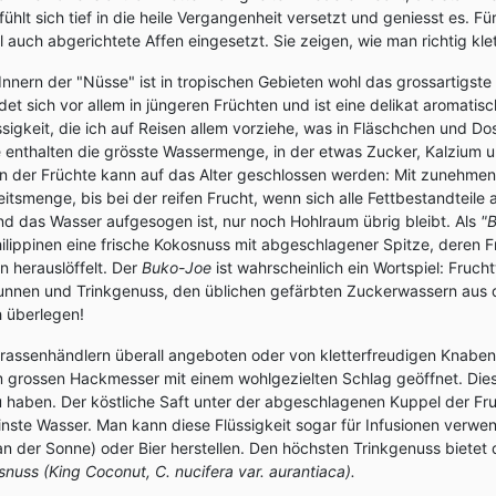
hlt sich tief in die heile Vergangenheit versetzt und geniesst es. Fü
uch abgerichtete Affen eingesetzt. Sie zeigen, wie man richtig klet
Innern der "Nüsse" ist in tropischen Gebieten wohl das grossartigste
det sich vor allem in jüngeren Früchten und ist eine delikat aromatisch
ssigkeit, die ich auf Reisen allem vorziehe, was in Fläschchen und 
e enthalten die grösste Wassermenge, in der etwas Zucker, Kalzium 
ln der Früchte kann auf das Alter geschlossen werden: Mit zunehmen
keitsmenge, bis bei der reifen Frucht, wenn sich alle Fettbestandteil
d das Wasser aufgesogen ist, nur noch Hohlraum übrig bleibt. Als
"
ilippinen eine frische Kokosnuss mit abgeschlagener Spitze, deren 
n herauslöffelt. Der
Buko-Joe
ist wahrscheinlich ein Wortspiel: Fruch
runnen und Trinkgenuss, den üblichen gefärbten Zuckerwassern aus
 überlegen!
assenhändlern überall angeboten oder von kletterfreudigen Knaben 
m grossen Hackmesser mit einem wohlgezielten Schlag geöffnet. Di
u haben. Der köstliche Saft unter der abgeschlagenen Kuppel der Fru
inste Wasser. Man kann diese Flüssigkeit sogar für Infusionen verwe
n der Sonne) oder Bier herstellen. Den höchsten Trinkgenuss bietet 
nuss (King Coconut, C. nucifera var. aurantiaca).