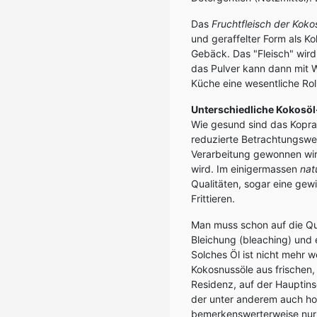
Das
Fruchtfleisch der Kok
und geraffelter Form als K
Gebäck. Das "Fleisch" wird
das Pulver kann dann mit W
Küche eine wesentliche Rol
Unterschiedliche Kokosöl
Wie gesund sind das Kopra 
reduzierte Betrachtungswei
Verarbeitung gewonnen wird
wird. Im einigermassen
nat
Qualitäten, sogar eine gew
Frittieren.
Man muss schon auf die Qu
Bleichung (bleaching) und e
Solches Öl ist nicht mehr w
Kokosnussöle aus frischen,
Residenz, auf der Hauptins
der unter anderem auch hoh
bemerkenswerterweise nur 