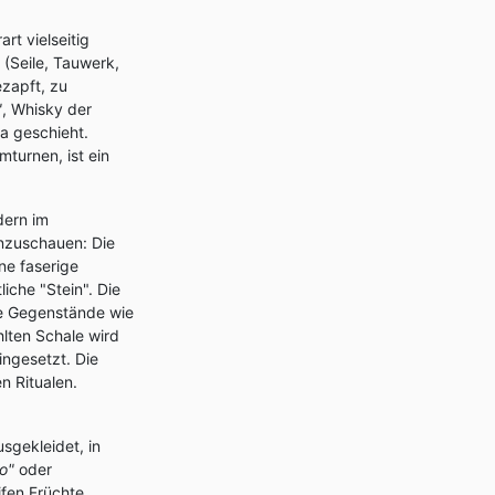
rt vielseitig
 (Seile, Tauwerk,
ezapft, zu
"
, Whisky der
a geschieht.
turnen, ist ein
dern im
anzuschauen: Die
ne faserige
iche "Stein". Die
he Gegenstände wie
hlten Schale wird
ngesetzt. Die
n Ritualen.
sgekleidet, in
o"
oder
ifen Früchte