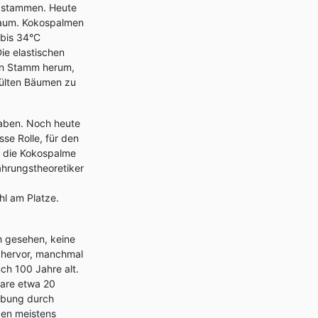
ch stammen. Heute
 Raum. Kokospalmen
 bis 34°C
ie elastischen
en Stamm herum,
spülten Bäumen zu
aben. Noch heute
sse Rolle, für den
t die Kokospalme
nährungstheoretiker
hl am Platze.
ch gesehen, keine
e hervor, manchmal
ch 100 Jahre alt.
tare etwa 20
ubung durch
den meistens