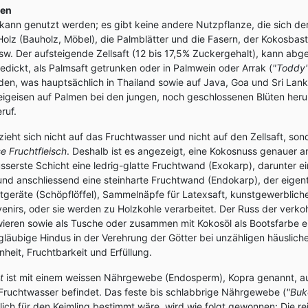
den
kann genutzt werden; es gibt keine andere Nutzpflanze, die sich dera
Holz (Bauholz, Möbel), die Palmblätter und die Fasern, der Kokosbast
w. Der aufsteigende Zellsaft (12 bis 17,5% Zuckergehalt), kann abg
dickt, als Palmsaft getrunken oder in Palmwein oder Arrak (
"Toddy
n, was hauptsächlich in Thailand sowie auf Java, Goa und Sri Lank
eigeisen auf Palmen bei den jungen, noch geschlossenen Blüten herum
ruf.
ezieht sich nicht auf das Fruchtwasser und nicht auf den Zellsaft, son
e Fruchtfleisch
. Deshalb ist es angezeigt, eine Kokosnuss genauer 
sserste Schicht eine ledrig-glatte Fruchtwand (Exokarp), darunter ei
und anschliessend eine steinharte Fruchtwand (Endokarp), der eigentl
ltgeräte (Schöpflöffel), Sammelnäpfe für Latexsaft, kunstgewerblic
nirs, oder sie werden zu Holzkohle verarbeitet. Der Russ der verko
ieren sowie als Tusche oder zusammen mit Kokosöl als Bootsfarbe ei
ubige Hindus in der Verehrung der Götter bei unzähligen häusliche
heit, Fruchtbarkeit und Erfüllung.
t
ist mit einem weissen Nährgewebe (Endosperm), Kopra genannt, au
Fruchtwasser befindet. Das feste bis schlabbrige Nährgewebe (
"Buk
tlich für den Keimling bestimmt wäre, wird wie folgt gewonnen: Die re