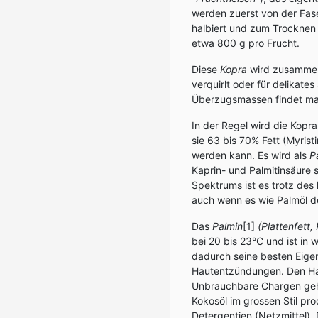
werden zuerst von der Fase
halbiert und zum Trocknen 
etwa 800 g pro Frucht.
Diese
Kopra
wird zusammen 
verquirlt oder für delikat
Überzugsmassen findet ma
In der Regel wird die Kopra
sie 63 bis 70% Fett (Myris
werden kann. Es wird als
P
Kaprin- und Palmitinsäure s
Spektrums ist es trotz des 
auch wenn es wie Palmöl den
Das
Palmin
[1]
(Plattenfett,
bei 20 bis 23°C und ist in 
dadurch seine besten Eige
Hautentzündungen. Den Haa
Unbrauchbare Chargen gehen
Kokosöl im grossen Stil pr
Detergentien (Netzmittel). 