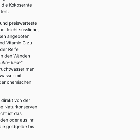
r die Kokosernte
tert.
 und preiswerteste
e, leicht süssliche,
Dosen angeboten
und Vitamin C zu
der Reife
e an den Wänden
Buko-Juice"
Fruchtwasser man
twasser mit
 der chemischen
direkt von der
ese Naturkonserven
cht ist das
nden oder aus ihr
die goldgelbe bis