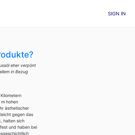
SIGN IN
rodukte?
ussöl eher verpönt
 allem in Bezug
 Kilometern
0 m hohen
r ästhetischer
 leicht gegen das
 halten sich
fest und haben bei
sgeschichtlich