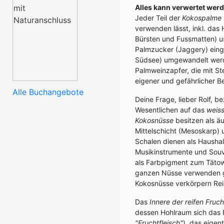
Alles kann verwertet wer
Jeder Teil der
Kokospalme
verwenden lässt, inkl. das 
Bürsten und Fussmatten) us
Palmzucker (Jaggery) einge
Südsee) umgewandelt werde
Palmweinzapfer, die mit St
eigener und gefährlicher Be
Alle Buchangebote
Deine Frage, lieber Rolf, b
Wesentlichen auf das
weiss
Kokosnüsse
besitzen als äu
Mittelschicht (Mesoskarp) 
Schalen dienen als Hausha
Musikinstrumente und Souve
als Farbpigment zum Tätow
ganzen Nüsse verwenden glä
Kokosnüsse verkörpern Rein
Das
Innere der reifen Fruch
dessen Hohlraum sich das 
"Fruchtfleisch"
), das eigen