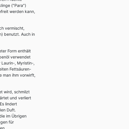
linge ("Para")
efreit werden kann,
ch vermischt,
n) benutzt. Auch in
eter Form enthält
mpenöl verwendet
Laurin-, Myristin-,
eiten Fettsäuren-
e man ihm vorwirft,
t wird, schmilzt
rtet und verliert
Es lindert
en Duft.
die im Übrigen
agen für
ren.