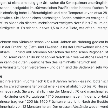
egen ist nicht eindeutig geklärt, woher die Kokospalmen ursprüngli
schen (Inselgebiet im südwestlichen Pazifik) oder indopazifischen
leichmässig hohe Luftfeuchtigkeit und eine Temperatur von etwa 28
inwärts. Sie können einen salzhaltigen Boden problemlos ertragen. D
uss bilden ein dichtes, mehrfachverzweigtes Netz 5 bis 7 m um d
rdigkeit ist. Es reicht nur etwa 1,5 m in die Tiefe, wie oft an unter
ohnern von Südasien schon vor 4000 Jahren als Nahrung gedient h
l in der Ernährung (Fett- und Eiweissquelle) der Ureinwohner eine gro
eutsam. Für rund 400 Millionen Menschen der tropischen Regionen is
 und somit kann an ihr nicht so viel falsch sein wie westliche Fehler
 kann die guten Eigenschaften des Kerninhalts natürlich mit
en Verunstaltungen verderben – und dann sind die Bedenken sehr wo
ng
st ihre ersten Früchte nach 6 bis 8 Jahren reifen – es sind, botanis
te
. Im Erwachsenenalter bringt eine Palme alljährlich 60 bis 70 Nüss
n neue nach. Sie wird, ähnlich wie der Mensch, 70 und manchmal au
m Holländer und Portugiesen 1740 begonnen haben, finden pro Hek
ahresertrag von 1200 bis 1400 Früchten entspricht. Nach der Bestä
te innerhalb von 12 Monaten heran. Der grossen Abstände wegen wer