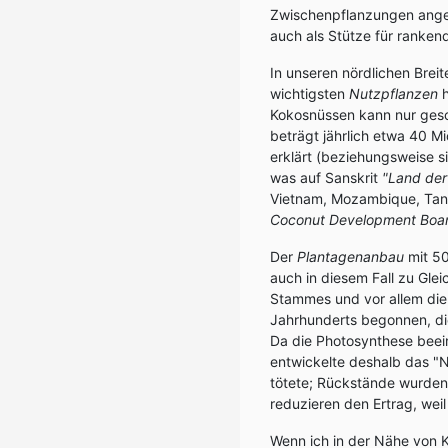
Zwischenpflanzungen angel
auch als Stütze für ranken
In unseren nördlichen Breit
wichtigsten
Nutzpflanzen
h
Kokosnüssen kann nur geschä
beträgt jährlich etwa 40 Mi
erklärt (beziehungsweise s
was auf Sanskrit
"Land der
Vietnam, Mozambique, Tansa
Coconut Development Boa
Der
Plantagenanbau
mit 50
auch in diesem Fall zu Gle
Stammes und vor allem di
Jahrhunderts begonnen, di
Da die Photosynthese beein
entwickelte deshalb das "
tötete; Rückstände wurde
reduzieren den Ertrag, weil
Wenn ich in der Nähe von