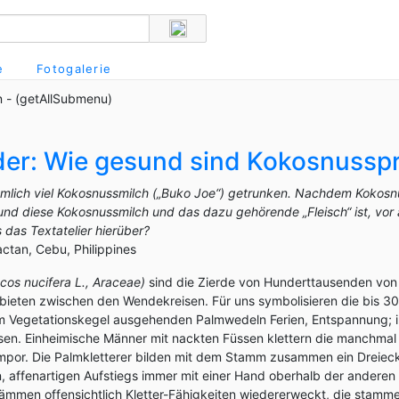
e
Fotogalerie
 - (getAllSubmenu)
der: Wie gesund sind Kokosnussp
ziemlich viel Kokosnussmilch („Buko Joe“) getrunken. Nachdem Kokosn
esund diese Kokosnussmilch und das dazu gehörende „Fleisch“ ist, vor
 das Textatelier hierüber?
actan, Cebu, Philippines
os nucifera L., Araceae)
sind die Zierde von Hunderttausenden von
ebieten zwischen den Wendekreisen. Für uns symbolisieren die bis 3
 Vegetationskegel ausgehenden Palmwedeln Ferien, Entspannung; ih
ssen. Einheimische Männer mit nackten Füssen klettern die manchmal
or. Die Palmkletterer bilden mit dem Stamm zusammen ein Dreieck,
 affenartigen Aufstiegs immer mit einer Hand oberhalb der anderen 
mmen offensichtlich Kletter-Fähigkeiten wiedererweckt, die stamme