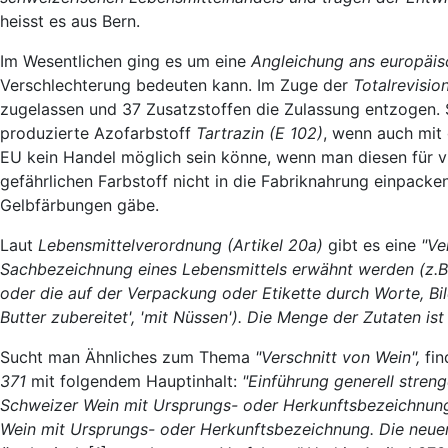
heisst es aus Bern.
Im Wesentlichen ging es um eine
Angleichung ans europäis
Verschlechterung bedeuten kann. Im Zuge der
Totalrevisio
zugelassen und 37 Zusatzstoffen die Zulassung entzogen. S
produzierte Azofarbstoff
Tartrazin (E 102)
, wenn auch mit
EU kein Handel möglich sein könne, wenn man diesen für vie
gefährlichen Farbstoff nicht in die Fabriknahrung einpack
Gelbfärbungen gäbe.
Laut
Lebensmittelverordnung (Artikel 20a)
gibt es eine
"Ve
Sachbezeichnung eines Lebensmittels erwähnt werden (z.B. '
oder die auf der Verpackung oder Etikette durch Worte, Bi
Butter zubereitet', 'mit Nüssen'). Die Menge der Zutaten i
Sucht man Ähnliches zum Thema
"Verschnitt von Wein",
fin
371
mit folgendem Hauptinhalt:
"Einführung generell stren
Schweizer Wein mit Ursprungs- oder Herkunftsbezeichnung
Wein mit Ursprungs- oder Herkunftsbezeichnung. Die neue