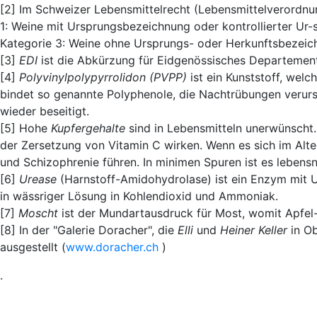
[2] Im Schweizer Lebensmittelrecht (Lebensmittelverordnu
1: Weine mit Ursprungsbezeichnung oder kontrollierter Ur
Kategorie 3: Weine ohne Ursprungs- oder Herkunftsbezeic
[3]
EDI
ist die Abkürzung für Eidgenössisches Departement
[4]
Polyvinylpolypyrrolidon (PVPP)
ist ein Kunststoff, welc
bindet so genannte Polyphenole, die Nachtrübungen verur
wieder beseitigt.
[5] Hohe
Kupfergehalte
sind in Lebensmitteln unerwünscht. 
der Zersetzung von Vitamin C wirken. Wenn es sich im Alte
und Schizophrenie führen. In minimen Spuren ist es lebens
[6]
Urease
(Harnstoff-Amidohydrolase) ist ein Enzym mit U
in wässriger Lösung in Kohlendioxid und Ammoniak.
[7]
Moscht
ist der Mundartausdruck für Most, womit Apfel- 
[8] In der "Galerie Doracher", die
Elli
und
Heiner Keller
in Ob
ausgestellt (
www.doracher.ch
)
.