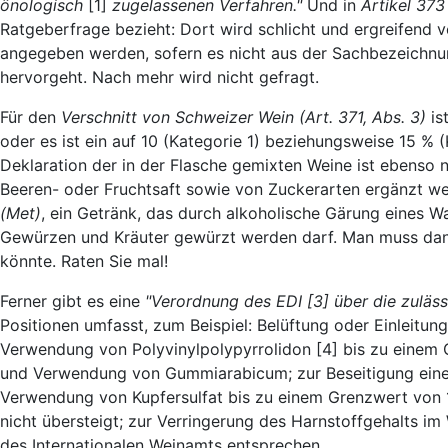
önologisch
[1]
zugelassenen Verfahren."
Und in
Artikel 37
Ratgeberfrage bezieht: Dort wird schlicht und ergreifend 
angegeben werden, sofern es nicht aus der Sachbezeichn
hervorgeht. Nach mehr wird nicht gefragt.
Für den
Verschnitt von Schweizer Wein (Art. 371, Abs. 3)
is
oder es ist ein auf 10 (Kategorie 1) beziehungsweise 15 % (K
Deklaration der in der Flasche gemixten Weine ist ebenso 
Beeren- oder Fruchtsaft sowie von Zuckerarten ergänzt we
(Met)
, ein Getränk, das durch alkoholische Gärung eines 
Gewürzen und Kräuter gewürzt werden darf. Man muss dann 
könnte. Raten Sie mal!
Ferner gibt es eine
"Verordnung des EDI [3]
über die zuläs
Positionen umfasst, zum Beispiel: Belüftung oder Einleitun
Verwendung von Polyvinylpolypyrrolidon [4] bis zu einem 
und Verwendung von Gummiarabicum; zur Beseitigung eine
Verwendung von Kupfersulfat bis zu einem Grenzwert von 1 
nicht übersteigt; zur Verringerung des Harnstoffgehalts i
des Internationalen Weinamts entsprechen.