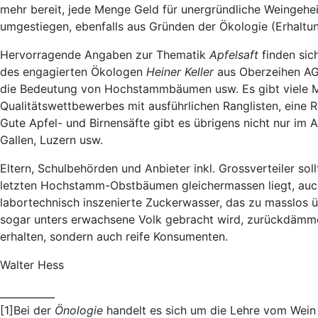
mehr bereit, jede Menge Geld für unergründliche Weingehei
umgestiegen, ebenfalls aus Gründen der Ökologie (Erhal
Hervorragende Angaben zur Thematik
Apfelsaft
finden sic
des engagierten Ökologen
Heiner Keller
aus Oberzeihen AG t
die Bedeutung von Hochstammbäumen usw. Es gibt viele M
Qualitätswettbewerbes mit ausführlichen Ranglisten, eine Ra
Gute Apfel- und Birnensäfte gibt es übrigens nicht nur im 
Gallen, Luzern usw.
Eltern, Schulbehörden und Anbieter inkl. Grossverteiler 
letzten Hochstamm-Obstbäumen gleichermassen liegt, au
labortechnisch inszenierte Zuckerwasser, das zu masslos ü
sogar unters erwachsene Volk gebracht wird, zurückdämmen
erhalten, sondern auch reife Konsumenten.
Walter Hess
___________
[1]Bei der
Önologie
handelt es sich um die Lehre vom Wei