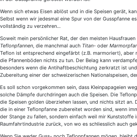
Wenn sich etwas Eisen ablöst und in die Speisen gerät, kan
Selbst wenn wir jedesmal eine Spur von der Gusspfanne ess
vollständig zu verzehren...
Soweit mein persönlicher Rat, der den meisten Hausfrauen z
Teflonpfannen
, die manchmal auch
Titan-
oder
Marmorpfa
Teflon ist entsprechend eingefärbt (z.B. marmoriert), aber
die Pfannenböden nichts zu tun. Der Belag kann verdampf
besonders wenn die Antihaftbeschichtung zerkratzt ist und
Zubereitung einer der schweizerischen Nationalspeisen, der
Es soll schon vorgekommen sein, dass Kleinpapageien weg
solche Dämpfe durchdringen auch die Speisen. Die Teflon
die Speisen golden überziehen lassen, und nichts sitzt an. 
die in einer Teflonpfanne zubereitet worden sind, wenn im
der Stange zu fallen, sondern einfach weil mir Kunststoffe
Raumfahrtindustrie zurück, von wo es schliesslich auch ge
Wenn Sie weder Guss- noch Teflonpfannen mögen, bleibt d